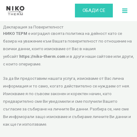
Skip
ОБАДИ СЕ
to
content
Декларация за Поверителност
НИКО ТЕРМ
е изградил своята политика на дейност като се
базира на уважение към Вашата поверителност по отношение на
всички данни, които изискваме от Вас в нашия
уебсайт
https://niko-therm.com
и в други наши сайтове или други,
с които оперираме.
За да Ви предоставим нашата услуга, изискваме от Вас лична
информация и то само, когато действително се нуждаем от нея.
Изискваме я по съвсем законен и коректен начин, като
предварително сме Ви уведомили и сме получили Вашето
съгласие за събиране на личните Ви данни. Разбира се, ние сме
Ви инфрморали защо изискваме и събираме личните Ви данни и
как ще ги използваме.