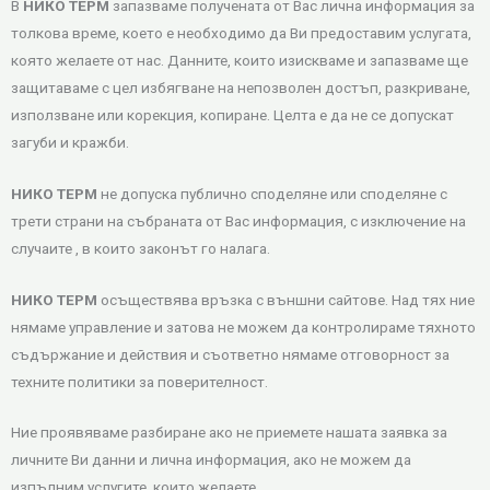
В
НИКО ТЕРМ
запазваме получената от Вас лична информация за
толкова време, което е необходимо да Ви предоставим услугата,
която желаете от нас. Данните, които изискваме и запазваме ще
защитаваме с цел избягване на непозволен достъп, разкриване,
използване или корекция, копиране. Целта е да не се допускат
загуби и кражби.
НИКО ТЕРМ
не допуска публично споделяне или споделяне с
трети страни на събраната от Вас информация, с изключение на
случаите , в които законът го налага.
НИКО ТЕРМ
осъществява връзка с външни сайтове. Над тях ние
нямаме управление и затова не можем да контролираме тяхното
съдържание и действия и съответно нямаме отговорност за
техните политики за поверителност.
Ние проявяваме разбиране ако не приемете нашата заявка за
личните Ви данни и лична информация, ако не можем да
изпълним услугите, които желаете.