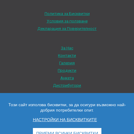
Политика за Бисквитки
Условия за ползване
Декларация за Поверителност
За Нас
Контакти
Галерия
Продукти
Анкета
Дистрибутори
Този сайт използва бисквитки, за да осигури възможно най-
добрия потребителки опит.
Всички цени са с ДДС Всички права запазени © 2026 Нико Терм
НАСТРОЙКИ НА БИСКВИТКИТЕ
ПРИЕМИ ВСИЧКИ БИСКВИТКИ