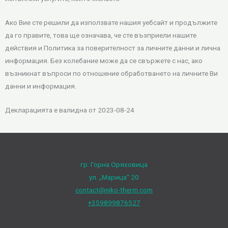
Ако Вие сте решили да използвате нашия уебсайт и продължите
да го правите, това ще означава, че сте възприели нашите
действия и Политика за поверителност за личните данни и лична
информация. Без колебание може да се свържете с нас, ако
възникнат въпроси по отношение обработването на личните Ви
данни и информация.
Декларацията е валидна от 2023-08-24
гр. Горна Оряховица
ул. „Марица“ 20
contact@niko-therm.com
+359899876527