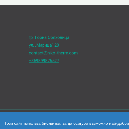
гр. Горна Оряховица
ул. „Марица“ 20
contact@niko-therm.com
+359899876527
Този сайт използва бисквитки, за да осигури възможно най-добри
Всички цени са с ДДС Всички права запазени © 2026