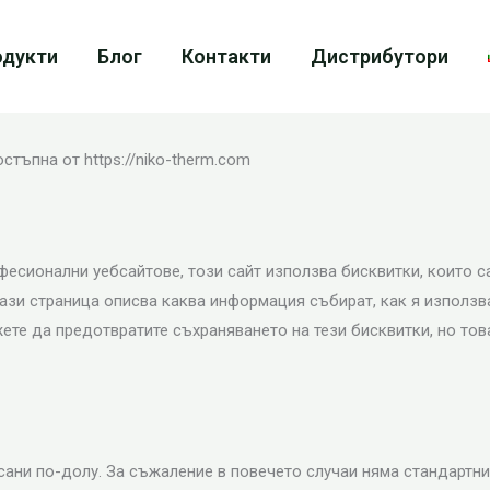
одукти
Блог
Контакти
Дистрибутори
стъпна от https://niko-therm.com
фесионални уебсайтове, този сайт използва бисквитки, които с
ази страница описва каква информация събират, как я използ
ете да предотвратите съхраняването на тези бисквитки, но тов
сани по-долу. За съжаление в повечето случаи няма стандартни