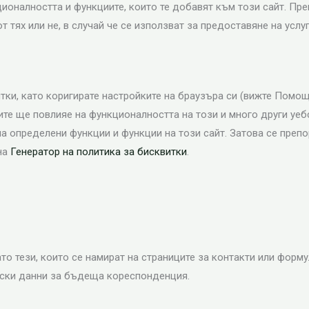
ционалността и функциите, които те добавят към този сайт. Пр
т тях или не, в случай че се използват за предоставяне на услуг
ки, като коригирате настройките на браузъра си (вижте Помощ 
ите ще повлияе на функционалността на този и много други уеб
 определени функции и функции на този сайт. Затова се препо
на
Генератор на политика за бисквитки
.
о тези, които се намират на страниците за контакти или форм
лски данни за бъдеща кореспонденция.