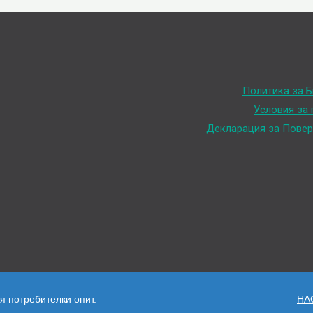
Политика за Б
Условия за
Декларация за Повер
я потребителки опит.
НА
 Нико Терм