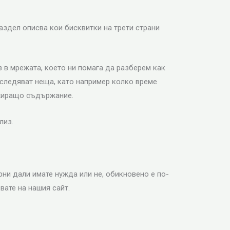
аздел описва кои бисквитки на трети страни
з в мрежата, което ни помага да разберем как
оследяват неща, като например колко време
ажиращо съдържание.
лиз.
рни дали имате нужда или не, обикновено е по-
вате на нашия сайт.