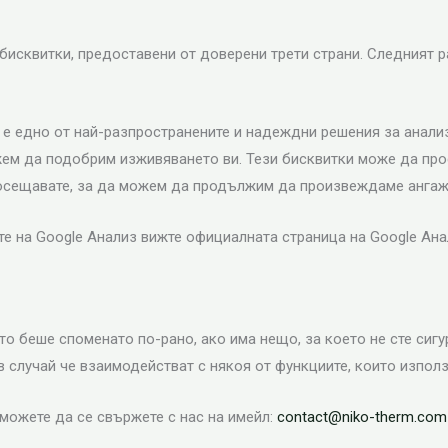
исквитки, предоставени от доверени трети страни. Следният р
то е едно от най-разпространените и надеждни решения за анали
ожем да подобрим изживяването ви. Тези бисквитки може да пр
о посещавате, за да можем да продължим да произвеждаме анг
е на Google Анализ вижте официалната страница на Google Ана
то беше споменато по-рано, ако има нещо, за което не сте сигу
в случай че взаимодействат с някоя от функциите, които използ
можете да се свържете с нас на имейл:
contact@niko-therm.com