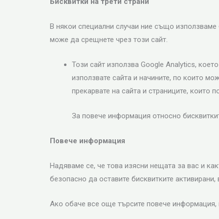
Бисквитки на трети страни
В някои специални случаи ние също използваме б
може да срещнете чрез този сайт.
Този сайт използва Google Analytics, кое
използвате сайта и начините, по които м
прекарвате на сайта и страниците, коит
За повече информация относно бисквиткит
Повече информация
Надяваме се, че това изясни нещата за вас и как
безопасно да оставите бисквитките активирани, 
Ако обаче все още търсите повече информация, 