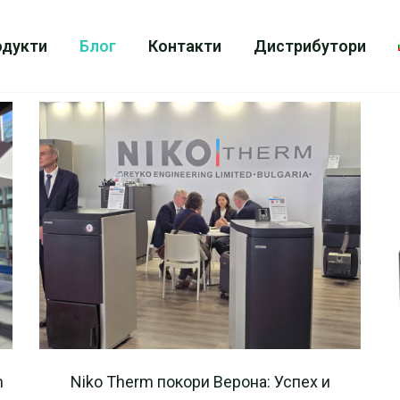
одукти
Блог
Контакти
Дистрибутори
m
Niko Therm покори Верона: Успех и