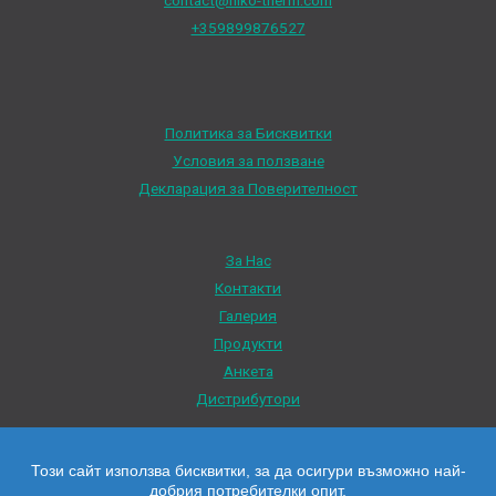
+359899876527
Политика за Бисквитки
Условия за ползване
Декларация за Поверителност
За Нас
Контакти
Галерия
Продукти
Анкета
Дистрибутори
Този сайт използва бисквитки, за да осигури възможно най-
добрия потребителки опит.