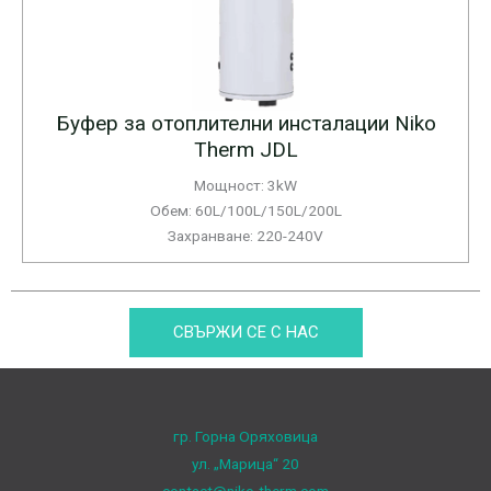
Буфер за отоплителни инсталации Niko
Therm JDL
Мощност: 3kW
Обем: 60L/100L/150L/200L
Захранване: 220-240V
СВЪРЖИ СЕ С НАС
гр. Горна Оряховица
ул. „Марица“ 20
contact@niko-therm.com