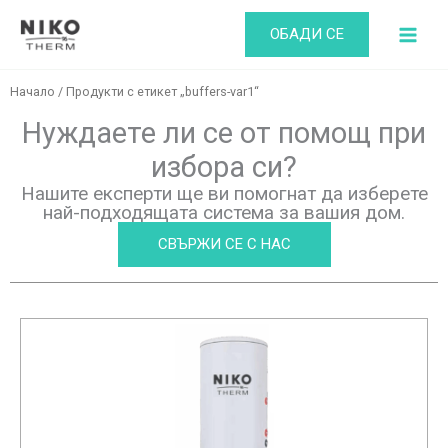
Skip
ОБАДИ СЕ
to
content
Начало
/ Продукти с етикет „buffers-var1“
Нуждаете ли се от помощ при
избора си?
Нашите експерти ще ви помогнат да изберете
най-подходящата система за вашия дом.
СВЪРЖИ СЕ С НАС