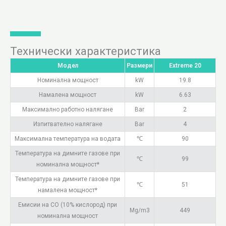
Технически характеристикa
Модел
Размери
Extreme 20
Номинална мощност
kW
19.8
Намалена мощност
kW
6.63
Максимално работно налягане
Bar
2
Изпитвателно налягане
Bar
4
Максимална температура на водата
℃
90
Температура на димните газове при
℃
99
номинална мощност*
Температура на димните газове при
℃
51
намалена мощност*
Емисии на CO (10% кислород) при
Mg/m3
449
номинална мощност