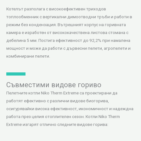
Котелът разполага с високоефективен триходов
топлообменник с вертикални димоотводни тръби и работи в
режим без кондензация. Вътрешният корпус на горивната
камера е изработен от висококачествена листова стомана с
дебелина 5 мм. Постига ефективност до 92,2% при намалена
мощност и може да работи с дървесни пелети, агропелети и
комбинирани пелети.
Съвместими видове гориво
Пелетните котли Niko Therm Extreme са проектирани да
работят ефективно с различни видове биогорива,
осигурявайки висока ефективност, икономичност и надеждна
работа през целия отоплителен сезон. Котли Niko Therm
Extreme изгарят отлично следните видове горива: