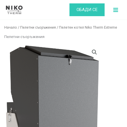
Skip
ОБАДИ СЕ
to
content
Начало
/
Пелетни съоръжения
/ Пелетен котел Niko Therm Extreme
Пелетни съоръжения