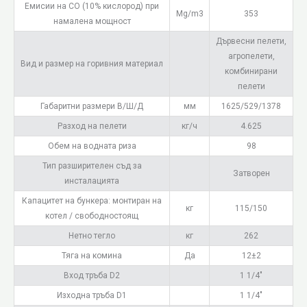
Емисии на CO (10% кислород) при
Mg/m3
353
намалена мощност
Дървесни пелети,
агропелети,
Вид и размер на горивния материал
комбинирани
пелети
Габаритни размери В/Ш/Д
мм
1625/529/1378
Разход на пелети
кг/ч
4.625
Обем на водната риза
98
Тип разширителен съд за
Затворен
инсталацията
Капацитет на бункера: монтиран на
кг
115/150
котел / свободностоящ
Нетно тегло
кг
262
Тяга на комина
Да
12±2
Вход тръба D2
1 1/4"
Изходна тръба D1
1 1/4"