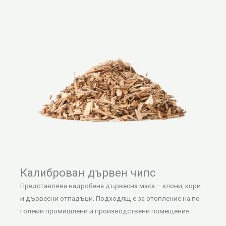
Калиброван дървен чипс
Представлява надробена дървесна маса – клони, кори
и дървесни отпадъци. Подходящ е за отопление на по-
големи промишлени и производствени помещения.