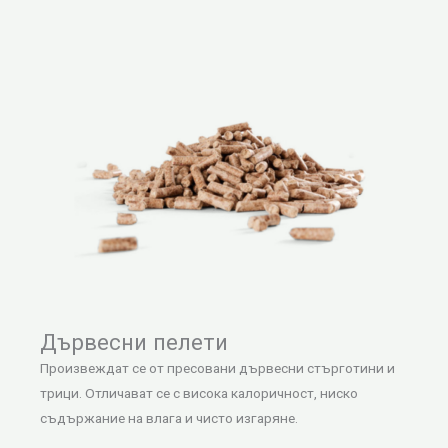
Дървесни пелети
Произвеждат се от пресовани дървесни стърготини и
трици. Отличават се с висока калоричност, ниско
съдържание на влага и чисто изгаряне.