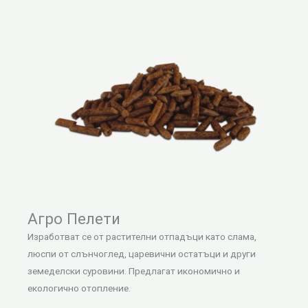
Агро Пелети
Изработват се от растителни отпадъци като слама,
люспи от слънчоглед, царевични остатъци и други
земеделски суровини. Предлагат икономично и
екологично отопление.