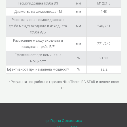
Термогидравна тръба D3
мм
M12x1.5
Диаметър на димоотвода - M
мм
148
Разстояние на термогидравната
тръба между входната и изходната
мм
240/781
тръба A/B
Разстояние между входната и
мм
771/240
изходната тръба E/F
Ефективност при номинална
%
91.23
мощност*
Ефективност при намалена мощност*
%
92.2
* Резултати при работа с горелка Niko Therm RB STAR и пелети клас
C1.
гр. Горна Оряховица