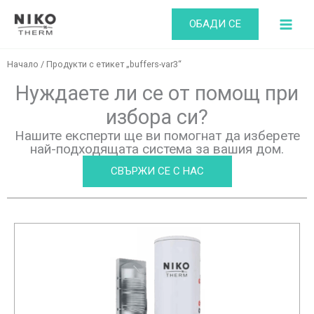
Skip
ОБАДИ СЕ
to
content
Начало
/ Продукти с етикет „buffers-var3“
Нуждаете ли се от помощ при
избора си?
Нашите експерти ще ви помогнат да изберете
най-подходящата система за вашия дом.
СВЪРЖИ СЕ С НАС