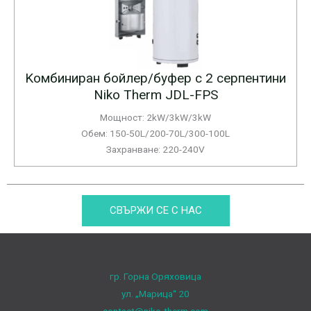
Kомбиниран бойлер/буфер с 2 серпентини
Niko Therm JDL-FPS
Мощност: 2kW/3kW/3kW
Обем: 150-50L/200-70L/300-100L
Захранване: 220-240V
СВЪРЖИ СЕ С НАС
гр. Горна Оряховица
ул. „Марица“ 20
contact@niko-therm.com