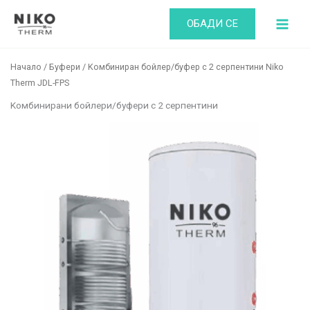
Skip
ОБАДИ СЕ
to
content
Начало
/
Буфери
/ Kомбиниран бойлер/буфер с 2 серпентини Niko
Therm JDL-FPS
Kомбинирани бойлери/буфери с 2 серпентини