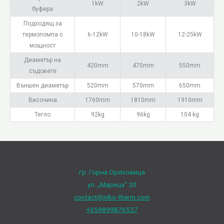
1kW
2kW
3kW
буфера
Подходящ за
термопомпа с
6-12kW
10-18kW
12-25kW
мощност
Диаметър на
420mm
470mm
550mm
съдовете
Външен диаметър
520mm
570mm
650mm
Височина
1760mm
1810mm
1910mm
Тегло
92kg
96kg
104 kg
гр. Горна Оряховица
ул. „Марица“ 20
contact@niko-therm.com
+359899876527