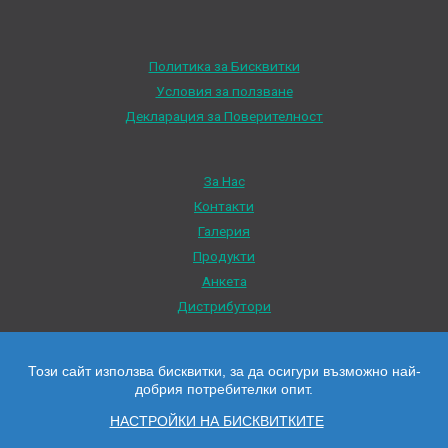
Политика за Бисквитки
Условия за ползване
Декларация за Поверителност
За Нас
Контакти
Галерия
Продукти
Анкета
Дистрибутори
Този сайт използва бисквитки, за да осигури възможно най-
добрия потребителки опит.
Всички цени са с ДДС Всички права запазени © 2026 Нико Терм
НАСТРОЙКИ НА БИСКВИТКИТЕ