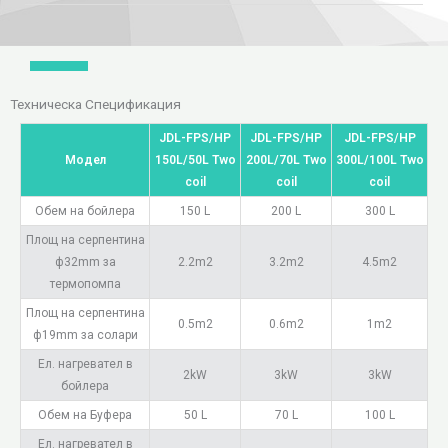
Техническа Спецификация
JDL-FPS/HP
JDL-FPS/HP
JDL-FPS/HP
Модел
150L/50L Two
200L/70L Two
300L/100L Two
coil
coil
coil
Обем на бойлера
150 L
200 L
300 L
Площ на серпентина
ф32mm за
2.2m2
3.2m2
4.5m2
термопомпа
Площ на серпентина
0.5m2
0.6m2
1m2
ф19mm за солари
Ел. нагревател в
2kW
3kW
3kW
бойлера
Обем на Буфера
50 L
70 L
100 L
Ел. нагревател в